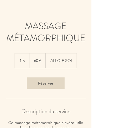
MASSAGE
MÉTAMORPHIQUE
60
euros
1 h
1
60 €
ALLO E SOI
Réserver
Description du service
Ce massage métamorphique s’avère utile