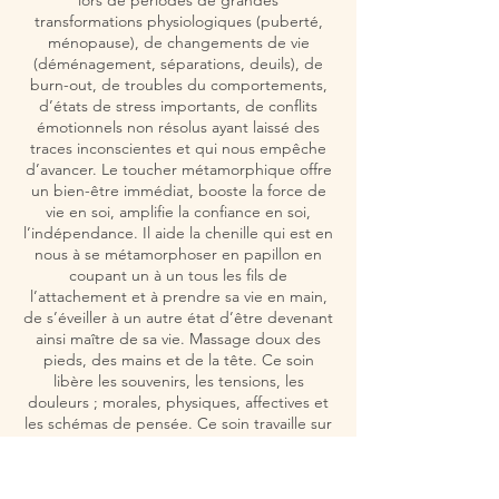
lors de périodes de grandes
transformations physiologiques (puberté,
ménopause), de changements de vie
(déménagement, séparations, deuils), de
burn-out, de troubles du comportements,
d’états de stress importants, de conflits
émotionnels non résolus ayant laissé des
traces inconscientes et qui nous empêche
d’avancer. Le toucher métamorphique offre
un bien-être immédiat, booste la force de
vie en soi, amplifie la confiance en soi,
l’indépendance. Il aide la chenille qui est en
nous à se métamorphoser en papillon en
coupant un à un tous les fils de
l’attachement et à prendre sa vie en main,
de s’éveiller à un autre état d’être devenant
ainsi maître de sa vie. Massage doux des
pieds, des mains et de la tête. Ce soin
libère les souvenirs, les tensions, les
douleurs ; morales, physiques, affectives et
les schémas de pensée. Ce soin travaille sur
l’énergie du père et de la mère ainsi que
sur l’état d’esprit à la conception. Il modifie
notre état d’esprit et nous permet de