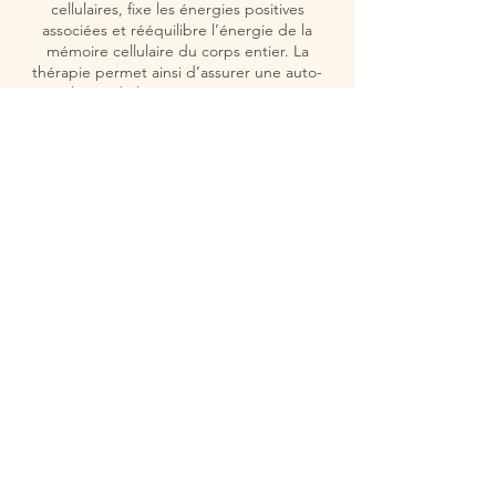
cellulaires, fixe les énergies positives
associées et rééquilibre l’énergie de la
mémoire cellulaire du corps entier. La
thérapie permet ainsi d’assurer une auto-
régulation de l’énergie, un auto-soutien
dans le processus d’auto guérison.
L’utilisation de la géométrie sacrée durant
les soins permet d’harmoniser, d’optimiser
les brins d’ADN du receveur
Politique d'annulation
Merci de nous prévenir 24h à l'avance en
cas d'empêchement.
Coordonnées