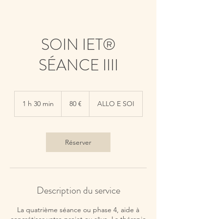
SOIN IET®
SÉANCE IIII
80
euros
1 h 30 min
1
80 €
ALLO E SOI
3
0
m
i
Réserver
n
Description du service
La quatrième séance ou phase 4, aide à