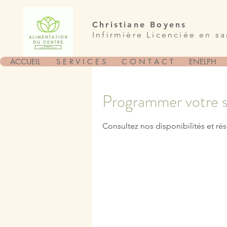
Christiane Boyens
Infirmière Licenciée en s
ACCUEIL
S E R V I C E S
C O N T A C T
ENELPH
Programmer votre s
Consultez nos disponibilités et rés