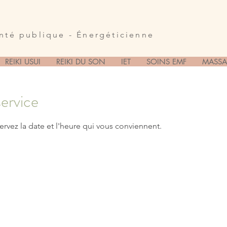
anté publique - Énergéticienne
REIKI USUI
REIKI DU SON
IET
SOINS EMF
MASSA
ervice
ervez la date et l'heure qui vous conviennent.