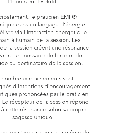
l'Emergent Évolutif.
cipalement, le praticien EMF
®
ique dans un langage d'énergie
délivré via l'interaction énergétique
ain à humain de la session. Les
de la session créent une résonance
ivrent un message de force et de
ude au destinataire de la session.
 nombreux mouvements sont
nés d'intentions d'encouragement
cifiques prononcées par le praticien
t. Le récepteur de la session répond
 à cette résonance selon sa propre
sagesse unique.
ession s'adresse au cœur même de