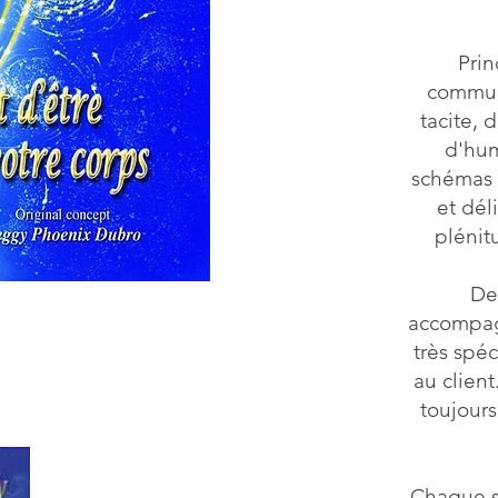
Prin
commun
tacite, 
d'hum
schémas 
et dél
plénit
De
accompag
très spé
au clien
toujours
Chaque s