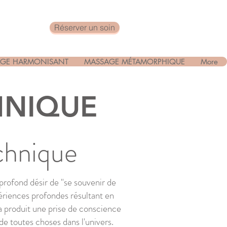
Réserver un soin
GE HARMONISANT
MASSAGE MÉTAMORPHIQUE
More
HNIQUE
echnique
rofond désir de "se souvenir de
ériences profondes résultant en
a produit une prise de conscience
de toutes choses dans l'univers.