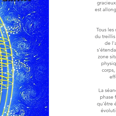
gracieux
est allon
Tous les
du treill
de l
s'étenda
zone si
physiq
corps,
eff
La séan
phase f
qu'être 
évolut