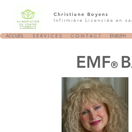
Christiane Boyens
Infirmière Licenciée en s
ACCUEIL
S E R V I C E S
C O N T A C T
ENELPH
EMF
B
®