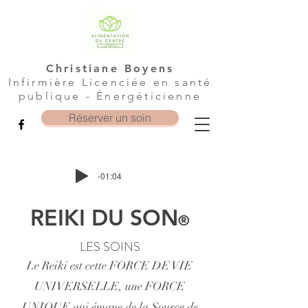
Christiane Boyens
Infirmière Licenciée en santé
publique - Énergéticienne
Réserver un soin
-01:04
REIKI DU SON
®
LES SOINS
Le Reiki est cette FORCE DE VIE
UNIVERSELLE, une FORCE
UNIQUE qui émane de la Source de