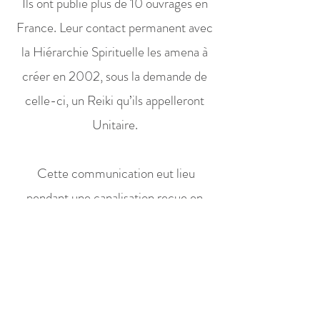
Ils ont publié plus de 10 ouvrages en
France. Leur contact permanent avec
la Hiérarchie Spirituelle les amena à
créer en 2002, sous la demande de
celle-ci, un Reiki qu’ils appelleront
Unitaire.
Cette communication eut lieu
pendant une canalisation reçue en
novembre 2001 qui, en résumé,
exprime ce qui suit:
Le Reiki Unitaire est né de l’union de
la tradition Usui, du Reiki Karuna, des