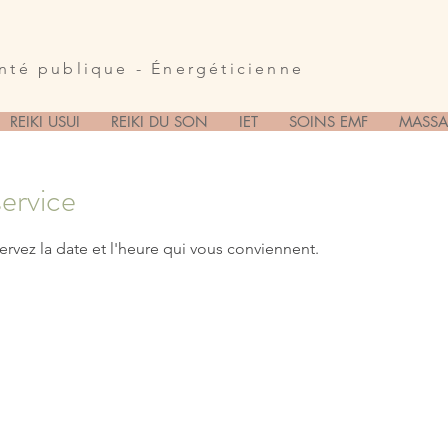
anté publique - Énergéticienne
REIKI USUI
REIKI DU SON
IET
SOINS EMF
MASSA
ervice
ervez la date et l'heure qui vous conviennent.