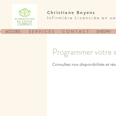
Christiane Boyens
Infirmière Licenciée en s
ACCUEIL
S E R V I C E S
C O N T A C T
ENELPH
Programmer votre s
Consultez nos disponibilités et rés