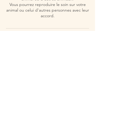
Vous pourrez reproduire le soin sur votre
animal ou celui d'autres personnes avec leur
accord.
Politique d'annulation
Merci de nous prévenir 24h à l'avance en
cas d'empêchement.
Coordonnées
Place Antoine Ernst 23, Aubel, Belgique