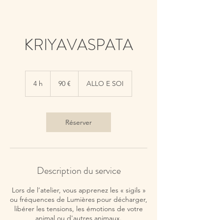
KRIYAVASPATA
90
euros
4 h
4
90 €
ALLO E SOI
h
Réserver
Description du service
Lors de l’atelier, vous apprenez les « sigils »
ou fréquences de Lumières pour décharger,
libérer les tensions, les émotions de votre
animal ou d'autres animaux.