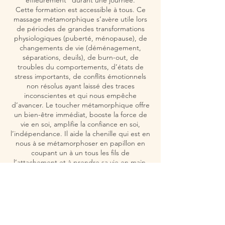
éffleurement" durant une journée.
Cette formation est accessible à tous. Ce
massage métamorphique s’avère utile lors
de périodes de grandes transformations
physiologiques (puberté, ménopause), de
changements de vie (déménagement,
séparations, deuils), de burn-out, de
troubles du comportements, d’états de
stress importants, de conflits émotionnels
non résolus ayant laissé des traces
inconscientes et qui nous empêche
d’avancer. Le toucher métamorphique offre
un bien-être immédiat, booste la force de
vie en soi, amplifie la confiance en soi,
l’indépendance. Il aide la chenille qui est en
nous à se métamorphoser en papillon en
coupant un à un tous les fils de
l’attachement et à prendre sa vie en main,
de s’éveiller à un autre état d’être devenant
ainsi maître de sa vie.