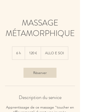
MASSAGE
MÉTAMORPHIQUE
120
euros
6 h
6
120 €
ALLO E SOI
h
Réserver
Description du service
Apprentissage de ce massage "toucher en