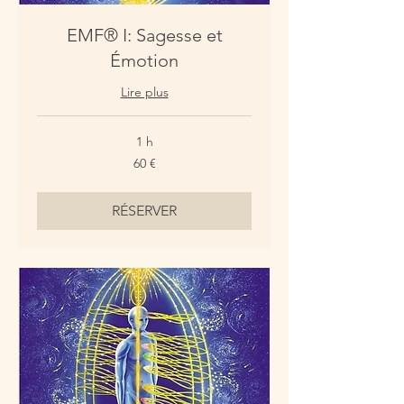
EMF® I: Sagesse et
Émotion
Lire plus
1 h
60
60 €
euros
RÉSERVER