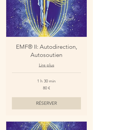
EMF® II: Autodirection,
Autosoutien
Lire plus
1 h 30 min
80
80 €
euros
RÉSERVER