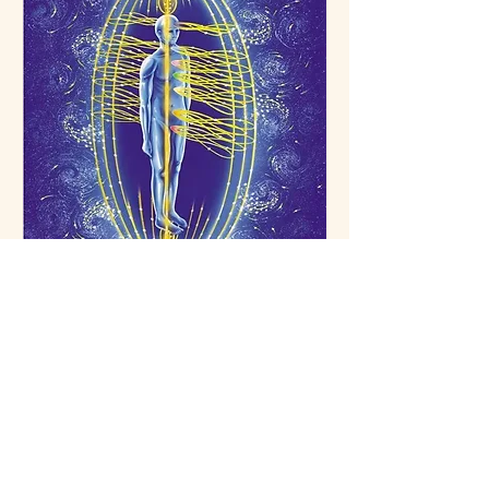
EMF® III Rayonner
l’Énergie Centrale
Lire plus
1 h 30 min
80
80 €
euros